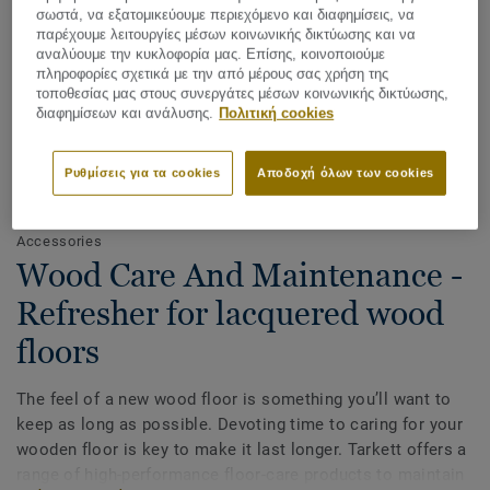
σωστά, να εξατομικεύουμε περιεχόμενο και διαφημίσεις, να
παρέχουμε λειτουργίες μέσων κοινωνικής δικτύωσης και να
αναλύουμε την κυκλοφορία μας. Επίσης, κοινοποιούμε
πληροφορίες σχετικά με την από μέρους σας χρήση της
τοποθεσίας μας στους συνεργάτες μέσων κοινωνικής δικτύωσης,
διαφημίσεων και ανάλυσης.
Πολιτική cookies
Ρυθμίσεις για τα cookies
Αποδοχή όλων των cookies
Δείτε όλα τα σχέδια (7)
Accessories
Wood Care And Maintenance -
Refresher for lacquered wood
floors
The feel of a new wood floor is something you’ll want to
keep as long as possible. Devoting time to caring for your
wooden floor is key to make it last longer. Tarkett offers a
range of high-performance floor-care products to maintain