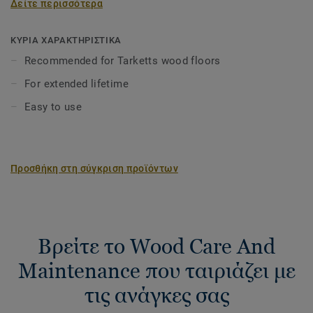
Δείτε περισσότερα
the lustre of wooden floors for a long time.
Safety datasheet available
here
ΚΥΡΙΑ ΧΑΡΑΚΤΗΡΙΣΤΙΚΑ
Recommended for Tarketts wood floors
For extended lifetime
Easy to use
Προσθήκη στη σύγκριση προϊόντων
Βρείτε το Wood Care And
Maintenance που ταιριάζει με
τις ανάγκες σας