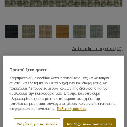
Δείτε όλα τα σχέδια (17)
Carpet Rolls
|
Custom Made Rugs
Parade Studio - Studio B285
Προτού ξεκινήσετε...
490
Χρησιμοποιούμε cookies ώστε η τοποθεσία μας να λειτουργεί
σωστά, να εξατομικεύουμε περιεχόμενο και διαφημίσεις, να
παρέχουμε λειτουργίες μέσων κοινωνικής δικτύωσης και να
αναλύουμε την κυκλοφορία μας. Επίσης, κοινοποιούμε
πληροφορίες σχετικά με την από μέρους σας χρήση της
τοποθεσίας μας στους συνεργάτες μέσων κοινωνικής δικτύωσης,
The new Parade Studio carpet collection is characterized by
διαφημίσεων και ανάλυσης.
Πολιτική cookies
a graphic bouclé structure in a new color palette with warm
naturals and fresh, colorful shades. The sleek structure
gives the floor a modern, timeless look. Parade Studio is
Ρυθμίσεις για τα cookies
Αποδοχή όλων των cookies