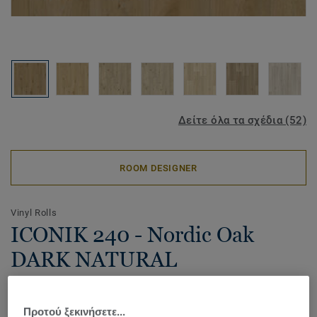
Δείτε όλα τα σχέδια (52)
ROOM DESIGNER
Vinyl Rolls
ICONIK 240 - Nordic Oak
DARK NATURAL
Our best-selling high performance collection for high-
traffic areas in a wide range of timeless designs, the
Προτού ξεκινήσετε...