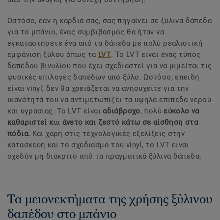
Ωστόσο, εάν η καρδιά σας, σας πηγαίνει σε ξύλινα δάπεδα
για το μπάνιο, ένας συμβιβασμός θα ήταν να
εγκαταστήσετε ένα από τα δάπεδα με πολύ ρεαλιστική
εμφάνιση ξύλου όπως τα
LVT
. Το LVT είναι ένας τύπος
δαπέδου βινυλίου που έχει σχεδιαστεί για να μιμείται τις
φυσικές επιλογές δαπέδων από ξύλο. Ωστόσο, επειδή
είναι vinyl, δεν θα χρειάζεται να ανησυχείτε για την
ικανότητά του να αντιμετωπίζει τα υψηλά επίπεδα νερού
και υγρασίας. Το LVT είναι
αδιάβροχο
, πολύ
εύκολο να
καθαριστεί κ
αι
άνετο και ζεστό κάτω σε αίσθηση στα
πόδια.
Και χάρη στις τεχνολογικές εξελίξεις στην
κατασκευή και το σχεδιασμό του vinyl, το LVT είναι
σχεδόν μη διακριτό από τα πραγματικά ξύλινα δάπεδα.
Τα μειονεκτήματα της χρήσης ξύλινου
δαπέδου στο μπάνιο