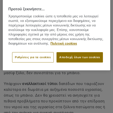
Η επιλογή ξύλινου
δαπέδου στο μπάνιο
Προτού ξεκινήσετε...
Χρησιμοποιούμε cookies ώστε η τοποθεσία μας να λειτουργεί
σωστά, να εξατομικεύουμε περιεχόμενο και διαφημίσεις, να
ΜΟΙΡΑΣΤΕΙΤΕ ΤΟ
παρέχουμε λειτουργίες μέσων κοινωνικής δικτύωσης και να
αναλύουμε την κυκλοφορία μας. Επίσης, κοινοποιούμε
πληροφορίες σχετικά με την από μέρους σας χρήση της
τοποθεσίας μας στους συνεργάτες μέσων κοινωνικής δικτύωσης,
Λόγω των προκλήσεων που δημιουργούν η ύπαρξη νερού
διαφημίσεων και ανάλυσης.
Πολιτική cookies
και υγρασίας, το ξύλινο δάπεδο δεν συνιστάται για χρήση
σε μπάνια. Ακόμα και το ημιμασίφ ξύλινο δάπεδο από
Ρυθμίσεις για τα cookies
Αποδοχή όλων των cookies
σκληρό ξύλο, το οποίο είναι καλύτερο στην
αντιμετώπιση της υγρασίας και της υγρασίας από το
μασίφ ξύλο, δεν συνιστάται για το μπάνιο.
Υπάρχουν
εναλλακτικοί τύποι
δαπέδων που ταιριάζουν
καλύτερα σε δωμάτια με αυξημένα ποσοστά υγρασίας,
όπως το μπάνιο. Δεν θα χρειαστεί να ανησυχείτε για
πιθανά προβλήματα που προκύπτουν από την επίδραση
του νερού και της υγρασίας στα ξύλινα πατώματα σας ή
από την ανάγκη για συνεχή συντήρηση.