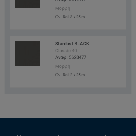
Μορφή
Roll 3 x 25 m
Stardust BLACK
Classic 40
Αναφ. 5620477
Μορφή
Roll 2 x 25 m