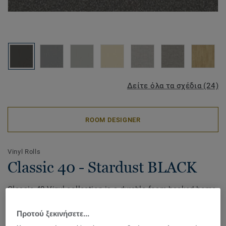
Δείτε όλα τα σχέδια (24)
ROOM DESIGNER
Vinyl Rolls
Classic 40 - Stardust BLACK
Classic 40 Vinyl collection is a durable foam backed home
vinyl floor. It is perfect for high traffic such as entrances
and living rooms. It comes in a combination of wood,
Προτού ξεκινήσετε...
stones effects and allover. With our Extreme Protection