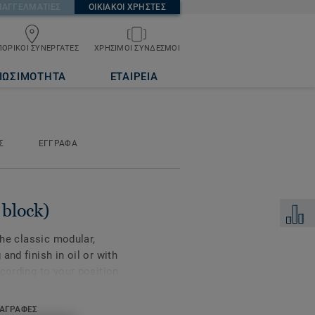
ΠΑΓΓΕΛΜΑΤΙΕΣ
ΟΙΚΙΑΚΟΙ ΧΡΗΣΤΕΣ
ΟΡΙΚΟΙ ΣΥΝΕΡΓΑΤΕΣ
ΧΡΗΣΙΜΟΙ ΣΥΝΔΕΣΜΟΙ
ΙΩΣΙΜΟΤΗΤΑ
ΕΤΑΙΡΕΙΑ
Σ
ΕΓΓΡΑΦΑ
block)
Προσθή
the classic modular,
and finish in oil or with
cording to your position
room. Alternating grain
nments give every board a
ΑΓΡΑΦΕΣ