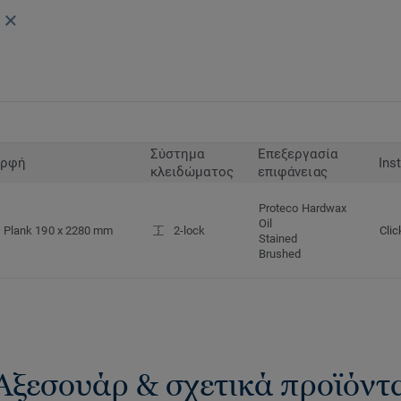
Σύστημα
Επεξεργασία
ρφή
Ins
κλειδώματος
επιφάνειας
Proteco Hardwax
Oil
Plank 190 x 2280 mm
2-lock
Clic
Stained
Brushed
Αξεσουάρ & σχετικά προϊόντ