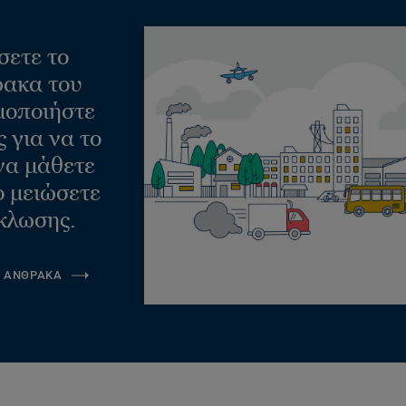
σετε το
ακα του
μοποιήστε
 για να το
να μάθετε
ο μειώσετε
κλωσης.
Α ΑΝΘΡΑΚΑ