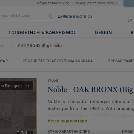
Ε
Φόρμα επικοινωνίας
Τηλέφωνα επικοινωνίας
Σύνθετη αναζήτηση
ΕΜΠ
X (Big block)
ΤΟΠΟΘΕΤΗΣΗ & ΚΑΘΑΡΙΣΜΟΣ
DESIGN
Β
le
OAK BRONX (Big block)
ΟΥΑΡ
ΥΠΟΛΟΓΙΣΤΕ ΤΟ ΑΠΟΤΥΠΩΜΑ ΑΝΘΡΑΚΑ
ΠΡΟΔΙΑΓΡΑΦΕ
Wood
om Designer
Noble - OAK BRONX (Big 
Noble is a beautiful reinterpretations of 
technique from the 1950´s. With brushing 
lacquer it creates a look that changes ac
Δείτε περισσότερα
and perspective as the light falls in the 
directions, small variations and misalig
ΚΥΡΙΑ ΧΑΡΑΚΤΗΡΙΣΤΙΚΑ
ΠΡΟΔΙ