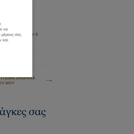
l of all handcrafted
e per box:
2,6 m²
Our collection Grace also
 per pallet:
91 m²
ight (/m²):
9 kg
ε
ter:
Lively
αι να
Name:
Quercus Robur &
ό μέρους σας
s Petraea
ν και
ΤΥΠΩΜΑ ΑΝΘΡΑΚΑ
ΟΥ ΜΟΥ
νάγκες σας