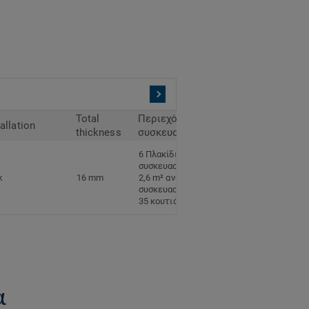
Total
Περιεχόμενο
tallation
thickness
συσκευασίας
6 Πλακίδια ανά
συσκευασία
k
16 mm
2,6 m² ανά
συσκευασία
35 κουτιά ανά παλέτα
α