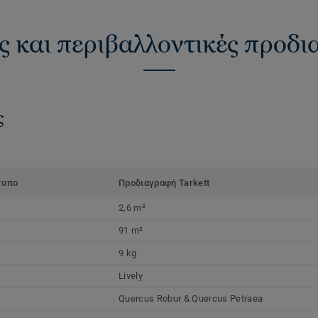
ς και περιβαλλοντικές προδ
ς
τυπο
Προδιαγραφή Tarkett
2,6 m²
91 m²
9 kg
Lively
Quercus Robur & Quercus Petraea