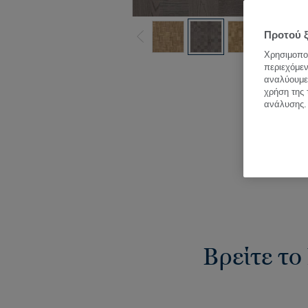
Προτού ξ
Χρησιμοποι
περιεχόμεν
Δε
αναλύουμε 
χρήση της 
ανάλυσης.
Βρείτε το