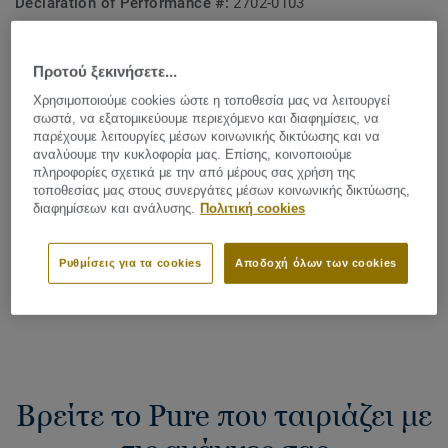
Declaration of Performance #:
2702-0103
EPD Number:
S-P-06627
Προτού ξεκινήσετε...
Plank (2 κωδ.)
Χρησιμοποιούμε cookies ώστε η τοποθεσία μας να λειτουργεί
σωστά, να εξατομικεύουμε περιεχόμενο και διαφημίσεις, να
παρέχουμε λειτουργίες μέσων κοινωνικής δικτύωσης και να
Αποτύπωμα άνθρακα (Cradle to gate)
αναλύουμε την κυκλοφορία μας. Επίσης, κοινοποιούμε
2
-4.09 kg CO
/m
2
πληροφορίες σχετικά με την από μέρους σας χρήση της
τοποθεσίας μας στους συνεργάτες μέσων κοινωνικής δικτύωσης,
ΤΟ ΑΠΟΤΥΠΩΜΑ ΑΝΘΡΑΚΑ ΤΟΥ ΕΡΓΟΥ ΜΟΥ
διαφημίσεων και ανάλυσης.
Πολιτική cookies
Ρυθμίσεις για τα cookies
Αποδοχή όλων των cookies
Προσθήκη στη σύγκριση προϊόντων
Βρείτε το Pure που ταιριάζει με