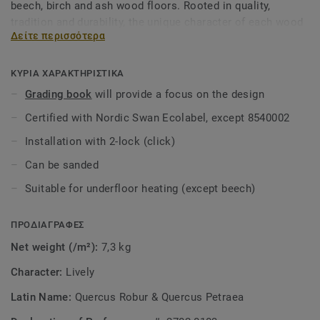
beech, birch and ash wood floors. Rooted in quality,
tradition and durability, the unique character of each wood
Δείτε περισσότερα
species never goes out of style. Treated with lacquer to
protect each plank's distinctive grain and structure.
ΚΥΡΙΑ ΧΑΡΑΚΤΗΡΙΣΤΙΚΑ
Grading book
will provide a focus on the design
Certified with Nordic Swan Ecolabel, except 8540002
Installation with 2-lock (click)
Can be sanded
Suitable for underfloor heating (except beech)
ΠΡΟΔΙΑΓΡΑΦΕΣ
Net weight (/m²):
7,3 kg
Character:
Lively
Latin Name:
Quercus Robur & Quercus Petraea