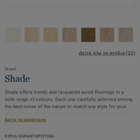
Δείτε όλα τα σχέδια (23)
Wood
Shade
Shade offers trendy and lacquered wood floorings in a
wide range of colours. Each one carefully selected among
the best tones of the nature to match any style for your
interior decoration. Open your world to the modern and
Δείτε περισσότερα
trendy look that nature itself provided for you to enjoy.
ΚΥΡΙΑ ΧΑΡΑΚΤΗΡΙΣΤΙΚΑ