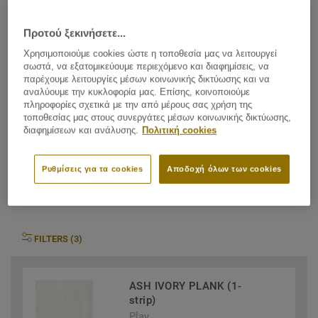
Αποτύπωμα άνθρακα (Cradle to gate)
2
-4.09 kg CO
/m
2
Προτού ξεκινήσετε...
ΤΟ ΑΠΟΤΥΠΩΜΑ ΑΝΘΡΑΚΑ ΤΟΥ ΕΡΓΟΥ ΜΟΥ
Χρησιμοποιούμε cookies ώστε η τοποθεσία μας να λειτουργεί
σωστά, να εξατομικεύουμε περιεχόμενο και διαφημίσεις, να
παρέχουμε λειτουργίες μέσων κοινωνικής δικτύωσης και να
αναλύουμε την κυκλοφορία μας. Επίσης, κοινοποιούμε
πληροφορίες σχετικά με την από μέρους σας χρήση της
τοποθεσίας μας στους συνεργάτες μέσων κοινωνικής δικτύωσης,
διαφημίσεων και ανάλυσης.
Πολιτική cookies
Βρείτε το Shade που ταιριάζει
Ρυθμίσεις για τα cookies
Αποδοχή όλων των cookies
με τις ανάγκες σας
FILTERS (3)
ASH IVORY PLANK (1-
strip)
Play