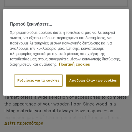
Προτού ξεκινήσετε...
Χρησιμοποιούμε cookies ώστε η τοποθεσία μας να λειτουργεί
σωστά, να εξατομικεύουμε περιεχόμενο και διαφημίσεις, να
παρέχουμε λειτουργίες μέσων κοινωνικής δικτύωσης και να
αναλύουμε την κυκλοφορία μας. Επίσης, κοινοποιούμε
Δείτε όλα τα σχέδια (27)
πληροφορίες σχετικά με την από μέρους σας χρήση της
τοποθεσίας μας στους συνεργάτες μέσων κοινωνικής δικτύωσης,
διαφημίσεων και ανάλυσης.
Πολιτική cookies
Accessories
Wood decorative skirting
Ρυθμίσεις για τα cookies
Αποδοχή όλων των cookies
(Clipstar) - OAK BLONDE
Tarkett offers a wide selection of accessories to complete
the appearance of your wooden floor. Since wood is a
living material you should always leave a space – an
expansion gap – of 1.5mm per metre of floor, or at least
Δείτε περισσότερα
8–10mm between the floor and walls, thresholds, pipes,
steps, fireplaces, stone floors etc. The expansion gap can