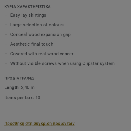
be concealed using skirtings, mouldings and pipe collars.
ΚΥΡΙΑ ΧΑΡΑΚΤΗΡΙΣΤΙΚΑ
Profiles can be installed with nails, screws, adhesive but
Easy lay skirtings
are also adapted for Tarkett’s Clipstar system.
Large selection of colours
Clipstar veneer skirtings are available in a large
Conceal wood expansion gap
assortment of colours. Clipstar is extremely user-friendly:
Aesthetic final touch
the skirtings are simply mounted on clips that are attached
to the wall separately.
Covered with real wood veneer
Without visible screws when using Clipstar system
Wood is a natural product. Variations in colour and
structure may occur.
ΠΡΟΔΙΑΓΡΑΦΕΣ
Length:
2,40 m
Items per box:
10
Προσθήκη στη σύγκριση προϊόντων