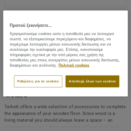
Προτού ξεκινήσετε...
Χρησιμοποιούμε cookies ώστε η τοποθεσία μας να λειτουργεί
σωστά, να εξατομικεύουμε περιεχόμενο και διαφημίσεις, να
παρέχουμε λειτουργίες μέσων κοινωνικής δικτύωσης και να
Δείτε όλα τα σχέδια (27)
αναλύουμε την κυκλοφορία μας. Επίσης, κοινοποιούμε
πληροφορίες σχετικά με την από μέρους σας χρήση της
τοποθεσίας μας στους συνεργάτες μέσων κοινωνικής δικτύωσης,
Accessories
διαφημίσεων και ανάλυσης.
Πολιτική cookies
Wood decorative skirting
(Clipstar) - OAK EVENING
Ρυθμίσεις για τα cookies
Αποδοχή όλων των cookies
GREY
Tarkett offers a wide selection of accessories to complete
the appearance of your wooden floor. Since wood is a
living material you should always leave a space – an
expansion gap – of 1.5mm per metre of floor, or at least