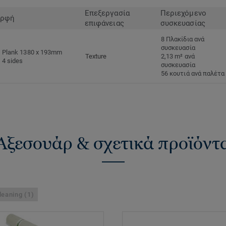
Επεξεργασία
Περιεχόμενο
ρφή
επιφάνειας
συσκευασίας
8 Πλακίδια ανά
συσκευασία
Plank 1380 x 193mm
Texture
2,13 m² ανά
4 sides
συσκευασία
56 κουτιά ανά παλέτα
Αξεσουάρ & σχετικά προϊόντ
leaning (1)