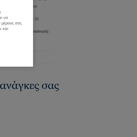
t type:
Laminate floor
ng
ε
αι να
cial classification:
32
ό μέρους σας
l
ν και
re board density (minimum):
/m³
thickness:
8 mm
ς ανάγκες σας