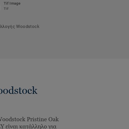
Tif Image
TIF
συλλογής Woodstock
oodstock
oodstock Pristine Oak
 είναι κατάλληλο για