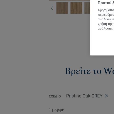
Προτού ξ
Χρησιμοποι
περιεχόμεν
Δεί
αναλύουμε 
χρήση της 
ανάλυσης.
Βρείτε το Wo
Pristine Oak GREY
ΣΧΈΔΙΟ
1 μορφή