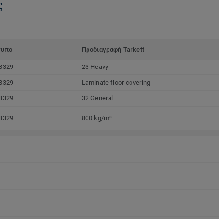
ς
τυπο
Προδιαγραφή Tarkett
3329
23 Heavy
3329
Laminate floor covering
3329
32 General
3329
800 kg/m³