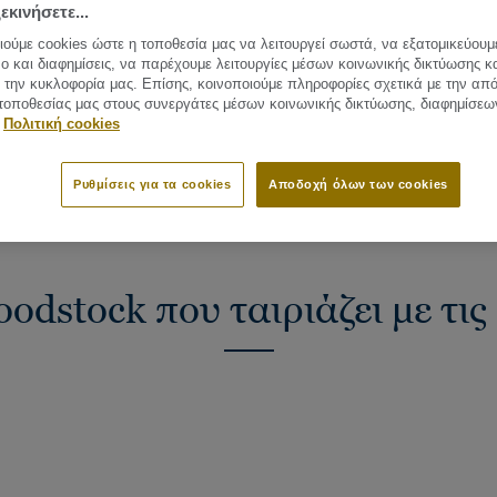
steps.
εκινήσετε...
installation
Produc
Embossing-In-Register designs for
coveri
ούμε cookies ώστε η τοποθεσία μας να λειτουργεί σωστά, να εξατομικεύουμ
authentic textures
ο και διαφημίσεις, να παρέχουμε λειτουργίες μέσων κοινωνικής δικτύωσης κ
Commer
AC4
τε όλα τα σχέδια (10)
την κυκλοφορία μας. Επίσης, κοινοποιούμε πληροφορίες σχετικά με την απ
Genera
Durable (20-year warranty for
τοποθεσίας μας στους συνεργάτες μέσων κοινωνικής δικτύωσης, διαφημίσεω
HDF co
residential use)
Πολιτική cookies
800 kg
Made in Germany
Total 
Ρυθμίσεις για τα cookies
Αποδοχή όλων των cookies
Plank (1 κωδ.)
odstock που ταιριάζει με τι