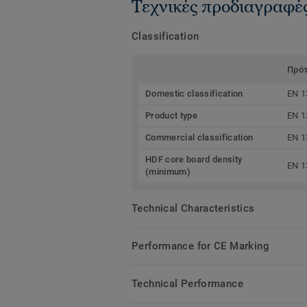
Τεχνικές προδιαγραφέ
Classification
Πρό
Domestic classification
EN 1
Product type
EN 1
Commercial classification
EN 1
HDF core board density
EN 1
(minimum)
Technical Characteristics
Performance for CE Marking
Technical Performance