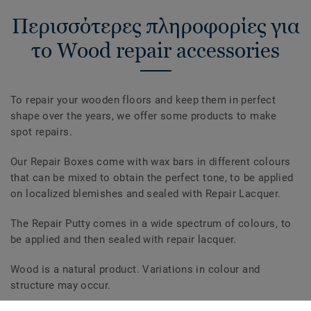
Περισσότερες πληροφορίες για
το Wood repair accessories
To repair your wooden floors and keep them in perfect
shape over the years, we offer some products to make
spot repairs.
Our Repair Boxes come with wax bars in different colours
that can be mixed to obtain the perfect tone, to be applied
on localized blemishes and sealed with Repair Lacquer.
The Repair Putty comes in a wide spectrum of colours, to
be applied and then sealed with repair lacquer.
Wood is a natural product. Variations in colour and
structure may occur.