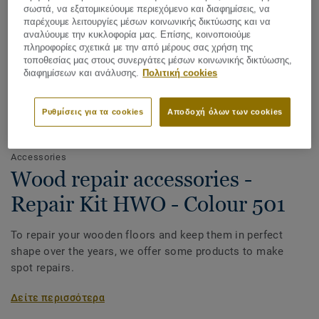
σωστά, να εξατομικεύουμε περιεχόμενο και διαφημίσεις, να
παρέχουμε λειτουργίες μέσων κοινωνικής δικτύωσης και να
αναλύουμε την κυκλοφορία μας. Επίσης, κοινοποιούμε
πληροφορίες σχετικά με την από μέρους σας χρήση της
τοποθεσίας μας στους συνεργάτες μέσων κοινωνικής δικτύωσης,
διαφημίσεων και ανάλυσης.
Πολιτική cookies
Ρυθμίσεις για τα cookies
Αποδοχή όλων των cookies
Δείτε όλα τα σχέδια (21)
Accessories
Wood repair accessories -
Repair Kit HWO - Colour 501
To repair your wooden floors and keep them in perfect
shape over the years, we offer some products to make
spot repairs.
Our Repair Boxes come with wax bars in different colours
Δείτε περισσότερα
that can be mixed to obtain the perfect tone, to be applied