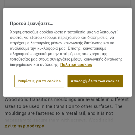
Προτού ξεκινήσετε...
Χρησιμοποιούμε cookies ώστε η τοποθεσία μας να λειτουργεί
σωστά, να εξατομικεύουμε περιεχόμενο και διαφημίσεις, να
παρέχουμε λειτουργίες μέσων κοινωνικής δικτύωσης και να
αναλύουμε την κυκλοφορία μας. Επίσης, κοινοποιούμε
Δείτε όλα τα σχέδια (7)
πληροφορίες σχετικά με την από μέρους σας χρήση της
τοποθεσίας μας στους συνεργάτες μέσων κοινωνικής δικτύωσης,
διαφημίσεων και ανάλυσης.
Πολιτική cookies
Accessories
Wood solid transitions
Ρυθμίσεις για τα cookies
Αποδοχή όλων των cookies
mouldings - End Cover 21x9
Wood solid transitions mouldings are available in different
sizes to be used in the transition to other surfaces. The
mouldings are fastened to a metal rail, and it is not
necessary to secure them with screws. Wood solid
Δείτε περισσότερα
transition mouldings are available in different types: