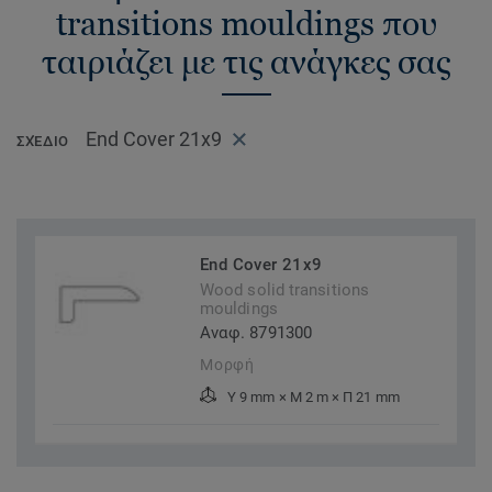
transitions mouldings που
ταιριάζει με τις ανάγκες σας
End Cover 21x9
ΣΧΈΔΙΟ
End Cover 21x9
Wood solid transitions
mouldings
Αναφ. 8791300
Μορφή
Υ 9 mm × Μ 2 m × Π 21 mm