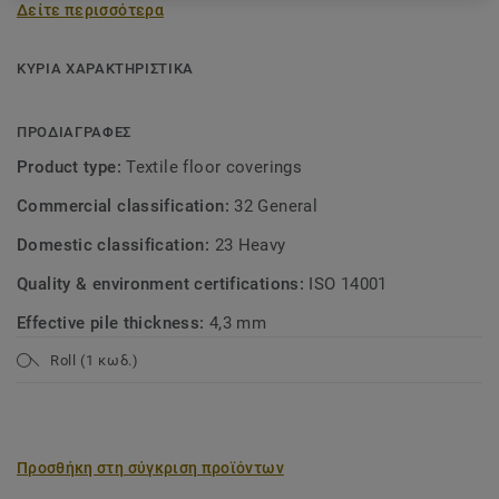
Δείτε περισσότερα
between the four colour groups – Botanical Green, Denim
Blue, Industrial Grey and Bohemian Red – and combine
them with woven designs, a concrete look or trendy
ΚΥΡΙΑ ΧΑΡΑΚΤΗΡΙΣΤΙΚΑ
patchwork patterns. Experience the warmth and comfort of
wall-to-wall carpeting, or design your own rug, and see how
ΠΡΟΔΙΑΓΡΑΦΕΣ
quick and easy it is to create a comfortable, modern look.
Product type:
Textile floor coverings
Available as broadloom carpet or custom rug.
Commercial classification:
32 General
Domestic classification:
23 Heavy
Quality & environment certifications:
ISO 14001
Effective pile thickness:
4,3 mm
Roll (1 κωδ.)
Προσθήκη στη σύγκριση προϊόντων