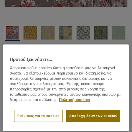
Δείτε όλα τα σχέδια (22)
Προτού ξεκινήσετε...
Carpet Rolls
|
Custom Made Rugs
Χρησιμοποιούμε cookies ώστε η τοποθεσία μας να λειτουργεί
Desso & Ex - Desso & EX for
σωστά, να εξατομικεύουμε περιεχόμενο και διαφημίσεις, να
παρέχουμε λειτουργίες μέσων κοινωνικής δικτύωσης και να
Home AA08 4311-640
αναλύουμε την κυκλοφορία μας. Επίσης, κοινοποιούμε
πληροφορίες σχετικά με την από μέρους σας χρήση της
τοποθεσίας μας στους συνεργάτες μέσων κοινωνικής δικτύωσης,
διαφημίσεων και ανάλυσης.
Πολιτική cookies
Do you want to do something different with your interior?
Something that instantly improves the atmosphere?
Ρυθμίσεις για τα cookies
Αποδοχή όλων των cookies
Desso&EX is a unique flooring concept that helps you
establish your own, personal living style. Mix & Match