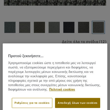
Δείτε όλα τα σχέδια (12)
Carpet Rolls
|
Custom Made Rugs
Προτού ξεκινήσετε...
AirMaster® for Home -
Χρησιμοποιούμε cookies ώστε η τοποθεσία μας να λειτουργεί
σωστά, να εξατομικεύουμε περιεχόμενο και διαφημίσεις, να
Airmaster 4 Home B730 9535
παρέχουμε λειτουργίες μέσων κοινωνικής δικτύωσης και να
αναλύουμε την κυκλοφορία μας. Επίσης, κοινοποιούμε
πληροφορίες σχετικά με την από μέρους σας χρήση της
τοποθεσίας μας στους συνεργάτες μέσων κοινωνικής δικτύωσης,
διαφημίσεων και ανάλυσης.
Πολιτική cookies
To improve the air quality in your home, there is DESSO
AirMaster® for Home. This innovative carpet holds dust
particles better than other floors. Swirling dust caused by
Ρυθμίσεις για τα cookies
Αποδοχή όλων των cookies
children playing or doors swinging open is strongly