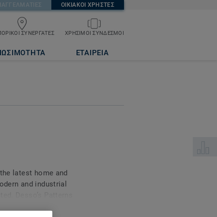
ΠΑΓΓΕΛΜΑΤΙΕΣ
ΟΙΚΙΑΚΟΙ ΧΡΗΣΤΕΣ
ΟΡΙΚΟΙ ΣΥΝΕΡΓΑΤΕΣ
ΧΡΗΣΙΜΟΙ ΣΥΝΔΕΣΜΟΙ
ΙΩΣΙΜΟΤΗΤΑ
ΕΤΑΙΡΕΙΑ
Επιλέξτ
 the latest home and
odern and industrial
ted. Desso’s Patterns
nterior and will turn