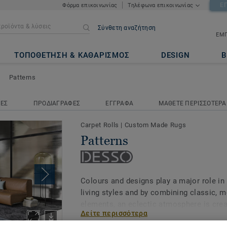
Ε
Φόρμα επικοινωνίας
Τηλέφωνα επικοινωνίας
Σύνθετη αναζήτηση
ΕΜΠ
ΤΟΠΟΘΕΤΗΣΗ & ΚΑΘΑΡΙΣΜΟΣ
DESIGN
Β
Patterns
ΝΕΣ
ΠΡΟΔΙΑΓΡΑΦΕΣ
ΕΓΓΡΑΦΑ
ΜΑΘΕΤΕ ΠΕΡΙΣΣΟΤΕΡΑ
Carpet Rolls
|
Custom Made Rugs
Patterns
Colours and designs play a major role in
living styles and by combining classic, m
elements, an eclectic atmosphere is crea
Δείτε περισσότερα
collection can be applied to any style of i