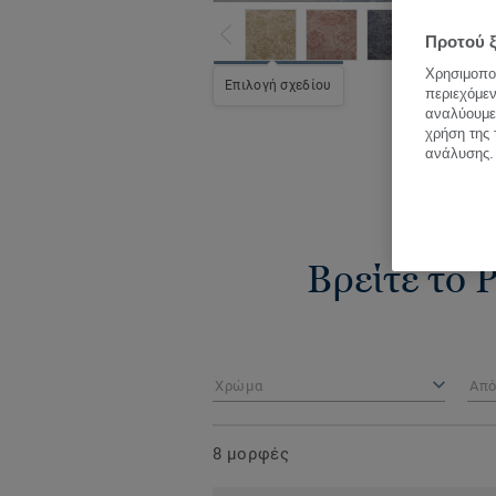
Προτού ξ
Χρησιμοποι
Δε
Επιλογή σχεδίου
περιεχόμεν
αναλύουμε 
χρήση της 
ανάλυσης.
Βρείτε το P
Χρώμα
Απ
8 μορφές