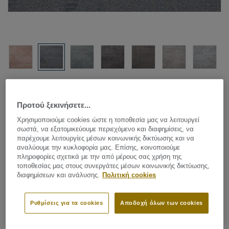
Δείτε όλα τα σχέδια (8)
Προτού ξεκινήσετε...
Carpet Rolls
|
Custom Made Rugs
Χρησιμοποιούμε cookies ώστε η τοποθεσία μας να λειτουργεί
Shades - Shades AA28 8311
σωστά, να εξατομικεύουμε περιεχόμενο και διαφημίσεις, να
παρέχουμε λειτουργίες μέσων κοινωνικής δικτύωσης και να
αναλύουμε την κυκλοφορία μας. Επίσης, κοινοποιούμε
πληροφορίες σχετικά με την από μέρους σας χρήση της
τοποθεσίας μας στους συνεργάτες μέσων κοινωνικής δικτύωσης,
Colours and designs play a major role in the latest home
διαφημίσεων και ανάλυσης.
Πολιτική cookies
and living styles and by combining classic, modern and
industrial elements, an eclectic atmosphere is created.
Ρυθμίσεις για τα cookies
Αποδοχή όλων των cookies
Desso’s Shades pattern, which is reminiscent of weathered
Δείτε περισσότερα
concrete, can be perfectly combined with the Desso