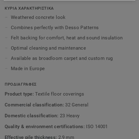
Patterns collection. This will create a subtle mix of past
and present in your room, resulting in a modern interior
ΚΥΡΙΑ ΧΑΡΑΚΤΗΡΙΣΤΙΚΑ
with either a nostalgic and classic base, or a rugged and
Weathered concrete look
industrial one. Available as broadloom carpet and custom
Combines perfectly with Desso Patterns
rug.
Felt backing for comfort, heat and sound insulation
Optimal cleaning and maintenance
Available as broadloom carpet and custom rug
Made in Europe
ΠΡΟΔΙΑΓΡΑΦΕΣ
Product type:
Textile floor coverings
Commercial classification:
32 General
Domestic classification:
23 Heavy
Quality & environment certifications:
ISO 14001
Effective pile thickness:
2,9 mm