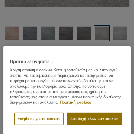
Δείτε όλα τα σχέδια (8)
Προτού ξεκινήσετε...
Carpet Rolls
|
Custom Made Rugs
Χρησιμοποιούμε cookies ώστε η τοποθεσία μας να λειτουργεί
Shades - Shades AA28 9526
σωστά, να εξατομικεύουμε περιεχόμενο και διαφημίσεις, να
παρέχουμε λειτουργίες μέσων κοινωνικής δικτύωσης και να
αναλύουμε την κυκλοφορία μας. Επίσης, κοινοποιούμε
πληροφορίες σχετικά με την από μέρους σας χρήση της
τοποθεσίας μας στους συνεργάτες μέσων κοινωνικής δικτύωσης,
Colours and designs play a major role in the latest home
διαφημίσεων και ανάλυσης.
Πολιτική cookies
and living styles and by combining classic, modern and
industrial elements, an eclectic atmosphere is created.
Ρυθμίσεις για τα cookies
Αποδοχή όλων των cookies
Desso’s Shades pattern, which is reminiscent of weathered
Δείτε περισσότερα
concrete, can be perfectly combined with the Desso