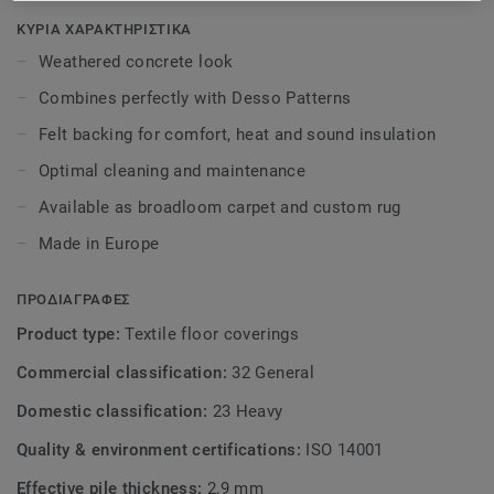
Patterns collection. This will create a subtle mix of past
and present in your room, resulting in a modern interior
ΚΥΡΙΑ ΧΑΡΑΚΤΗΡΙΣΤΙΚΑ
with either a nostalgic and classic base, or a rugged and
Weathered concrete look
industrial one. Available as broadloom carpet and custom
Combines perfectly with Desso Patterns
rug.
Felt backing for comfort, heat and sound insulation
Optimal cleaning and maintenance
Available as broadloom carpet and custom rug
Made in Europe
ΠΡΟΔΙΑΓΡΑΦΕΣ
Product type:
Textile floor coverings
Commercial classification:
32 General
Domestic classification:
23 Heavy
Quality & environment certifications:
ISO 14001
Effective pile thickness:
2,9 mm