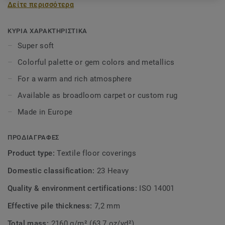
Δείτε περισσότερα
interior in a subtle way, and draw inspiration from the
palette of gemstone colours or metallic hues such as
titanium and silver. A combination with the Parade Palesse
ΚΥΡΙΑ ΧΑΡΑΚΤΗΡΙΣΤΙΚΑ
creates a balanced interior, regardless of your style or
Super soft
taste. From contemporary design to timeless classic, the
Colorful palette or gem colors and metallics
Parade Palesse ensures a warm and rich atmosphere.
Available as broadloom carpet or custom rug.
For a warm and rich atmosphere
Available as broadloom carpet or custom rug
Made in Europe
ΠΡΟΔΙΑΓΡΑΦΕΣ
Product type:
Textile floor coverings
Domestic classification:
23 Heavy
Quality & environment certifications:
ISO 14001
Effective pile thickness:
7,2 mm
Total mass:
2160 g/m² (63,7 oz/yd²)