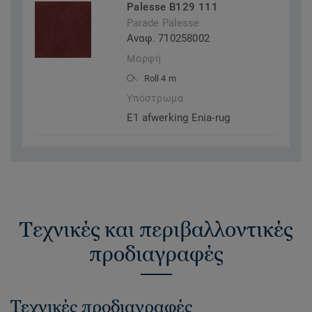
Palesse B129 111
Parade Palesse
Αναφ. 710258002
Μορφή
Roll 4 m
Υπόστρωμα
E1 afwerking Enia-rug
Τεχνικές και περιβαλλοντικές
προδιαγραφές
Τεχνικές προδιαγραφές