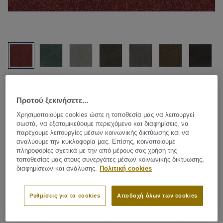
Δείτε όλα τα σχέδια (15)
Προτού ξεκινήσετε...
Carpet Rolls
|
Custom Made Rugs
Χρησιμοποιούμε cookies ώστε η τοποθεσία μας να λειτουργεί
Parade Palesse - Palesse B129
σωστά, να εξατομικεύουμε περιεχόμενο και διαφημίσεις, να
παρέχουμε λειτουργίες μέσων κοινωνικής δικτύωσης και να
111
αναλύουμε την κυκλοφορία μας. Επίσης, κοινοποιούμε
πληροφορίες σχετικά με την από μέρους σας χρήση της
τοποθεσίας μας στους συνεργάτες μέσων κοινωνικής δικτύωσης,
διαφημίσεων και ανάλυσης.
Πολιτική cookies
The Parade Palesse represents comfort and luxury in the
home - a perfect base for a combination with
Ρυθμίσεις για τα cookies
Αποδοχή όλων των cookies
contemporary modern materials such as wood, steel,
stone and glass. Use this carpet to add colour to your