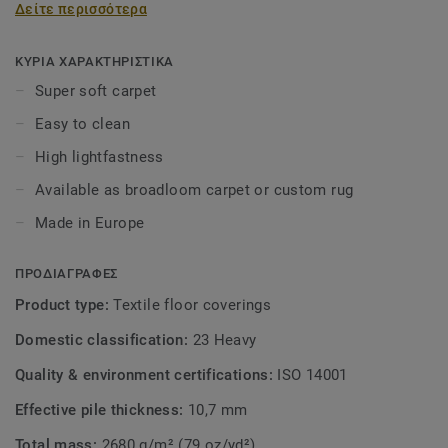
Δείτε περισσότερα
thus ensure that Soft Sensation continues to look good as
new. Available as broadloom carpet or custom rug.
ΚΥΡΙΑ ΧΑΡΑΚΤΗΡΙΣΤΙΚΑ
Super soft carpet
Easy to clean
High lightfastness
Available as broadloom carpet or custom rug
Made in Europe
ΠΡΟΔΙΑΓΡΑΦΕΣ
Product type:
Textile floor coverings
Domestic classification:
23 Heavy
Quality & environment certifications:
ISO 14001
Effective pile thickness:
10,7 mm
Total mass:
2680 g/m² (79 oz/yd²)