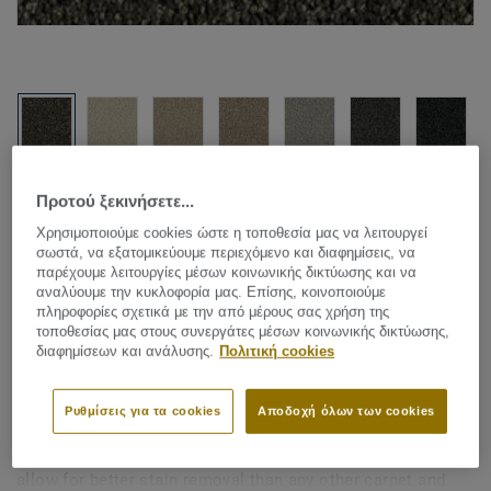
Δείτε όλα τα σχέδια (8)
Προτού ξεκινήσετε...
Χρησιμοποιούμε cookies ώστε η τοποθεσία μας να λειτουργεί
Carpet Rolls
|
Custom Made Rugs
σωστά, να εξατομικεύουμε περιεχόμενο και διαφημίσεις, να
Parade Soft Sensation - Soft
παρέχουμε λειτουργίες μέσων κοινωνικής δικτύωσης και να
αναλύουμε την κυκλοφορία μας. Επίσης, κοινοποιούμε
Sensation AA67 149
πληροφορίες σχετικά με την από μέρους σας χρήση της
τοποθεσίας μας στους συνεργάτες μέσων κοινωνικής δικτύωσης,
διαφημίσεων και ανάλυσης.
Πολιτική cookies
Parade Soft Sensation is a super soft carpet that brings
Ρυθμίσεις για τα cookies
Αποδοχή όλων των cookies
warmth and comfort and gives the room a sense of
relaxation and luxury. The high-quality Polyester threads
allow for better stain removal than any other carpet and