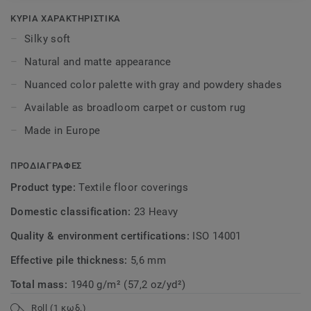
want to take off your shoes and walk around barefoot. This
ultimate feeling of relaxation and comfort is created by the
ΚΥΡΙΑ ΧΑΡΑΚΤΗΡΙΣΤΙΚΑ
special threads, which also make stains easier to remove.
Silky soft
You want to touch this carpet, so... please do touch!
Natural and matte appearance
Available as broadloom carpet or custom rug.
Nuanced color palette with gray and powdery shades
Available as broadloom carpet or custom rug
Made in Europe
ΠΡΟΔΙΑΓΡΑΦΕΣ
Product type:
Textile floor coverings
Domestic classification:
23 Heavy
Quality & environment certifications:
ISO 14001
Effective pile thickness:
5,6 mm
Total mass:
1940 g/m² (57,2 oz/yd²)
Roll (1 κωδ.)