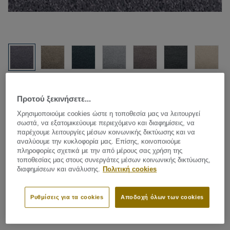
Δείτε όλα τα σχέδια (10)
Προτού ξεκινήσετε...
Carpet Rolls
|
Custom Made Rugs
Χρησιμοποιούμε cookies ώστε η τοποθεσία μας να λειτουργεί
σωστά, να εξατομικεύουμε περιεχόμενο και διαφημίσεις, να
Parade Touch - Touch B874 118
παρέχουμε λειτουργίες μέσων κοινωνικής δικτύωσης και να
αναλύουμε την κυκλοφορία μας. Επίσης, κοινοποιούμε
πληροφορίες σχετικά με την από μέρους σας χρήση της
τοποθεσίας μας στους συνεργάτες μέσων κοινωνικής δικτύωσης,
διαφημίσεων και ανάλυσης.
Πολιτική cookies
Soft materials are essential in the newest interior trends. A
lot of pillows, plaids, rugs and carpets make the look &
feel of the interior contemporary. Parade is launching the
Ρυθμίσεις για τα cookies
Αποδοχή όλων των cookies
new Parade Touch collection, a super soft carpet that adds
Δείτε περισσότερα
luxury and comfort to your home. You will immediately