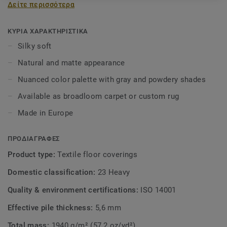
Δείτε περισσότερα
luxury and comfort to your home. You will immediately
want to take off your shoes and walk around barefoot. This
ultimate feeling of relaxation and comfort is created by the
ΚΥΡΙΑ ΧΑΡΑΚΤΗΡΙΣΤΙΚΑ
special threads, which also make stains easier to remove.
Silky soft
You want to touch this carpet, so... please do touch!
Natural and matte appearance
Available as broadloom carpet or custom rug.
Nuanced color palette with gray and powdery shades
Available as broadloom carpet or custom rug
Made in Europe
ΠΡΟΔΙΑΓΡΑΦΕΣ
Product type:
Textile floor coverings
Domestic classification:
23 Heavy
Quality & environment certifications:
ISO 14001
Effective pile thickness:
5,6 mm
Total mass:
1940 g/m² (57,2 oz/yd²)