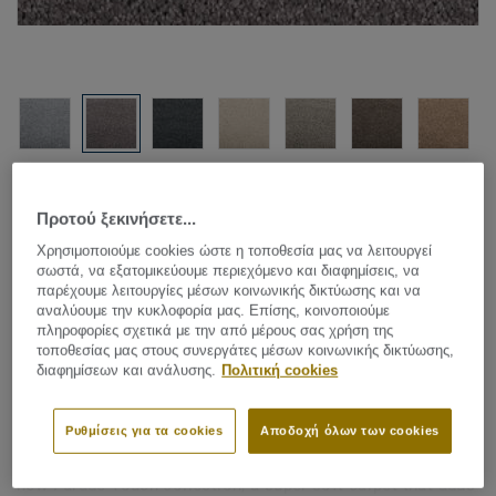
Δείτε όλα τα σχέδια (10)
Προτού ξεκινήσετε...
Carpet Rolls
|
Custom Made Rugs
Χρησιμοποιούμε cookies ώστε η τοποθεσία μας να λειτουργεί
Parade Touch - Touch B874
σωστά, να εξατομικεύουμε περιεχόμενο και διαφημίσεις, να
παρέχουμε λειτουργίες μέσων κοινωνικής δικτύωσης και να
140
αναλύουμε την κυκλοφορία μας. Επίσης, κοινοποιούμε
πληροφορίες σχετικά με την από μέρους σας χρήση της
τοποθεσίας μας στους συνεργάτες μέσων κοινωνικής δικτύωσης,
διαφημίσεων και ανάλυσης.
Πολιτική cookies
Soft materials are essential in the newest interior trends. A
lot of pillows, plaids, rugs and carpets make the look &
Ρυθμίσεις για τα cookies
Αποδοχή όλων των cookies
feel of the interior contemporary. Parade is launching the
new Parade Touch collection, a super soft carpet that adds