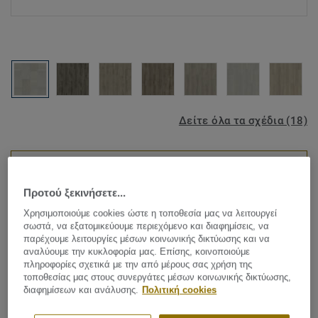
Δείτε όλα τα σχέδια (18)
ROOM DESIGNER
Προτού ξεκινήσετε...
Luxury Vinyl Tiles
Χρησιμοποιούμε cookies ώστε η τοποθεσία μας να λειτουργεί
σωστά, να εξατομικεύουμε περιεχόμενο και διαφημίσεις, να
Starfloor Click Ultimate 30 -
παρέχουμε λειτουργίες μέσων κοινωνικής δικτύωσης και να
αναλύουμε την κυκλοφορία μας. Επίσης, κοινοποιούμε
Dura MEDIUM
πληροφορίες σχετικά με την από μέρους σας χρήση της
τοποθεσίας μας στους συνεργάτες μέσων κοινωνικής δικτύωσης,
Discover Starfloor Click Ultimate 30, our new rigid LVT
διαφημίσεων και ανάλυσης.
Πολιτική cookies
flooring collection. This innovative, multi-layered flooring