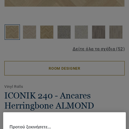
Δείτε όλα τα σχέδια (52)
ROOM DESIGNER
Vinyl Rolls
ICONIK 240 - Ancares
Herringbone ALMOND
Our best-selling high performance collection for high-
traffic areas in a wide range of timeless designs, the
Προτού ξεκινήσετε...