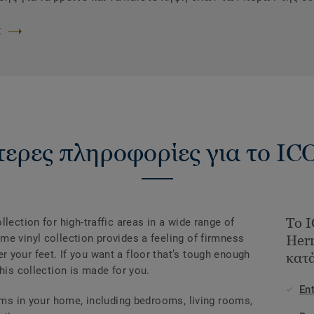
Σ
ερες πληροφορίες για το I
Το 
lection for high-traffic areas in a wide range of
e vinyl collection provides a feeling of firmness
Herr
 your feet. If you want a floor that’s tough enough
κατά
his collection is made for you.
En
ooms in your home, including bedrooms, living rooms,