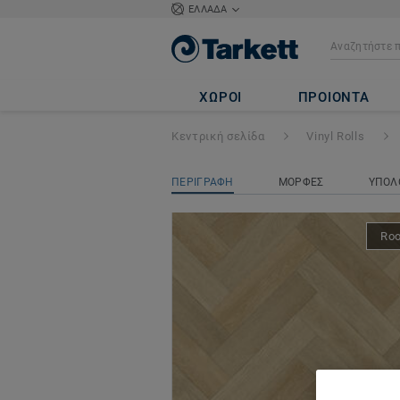
ΕΛΛΑΔΑ
ICONIK 240
- An
ΧΩΡΟΙ
ΠΡΟΙΟΝΤΑ
Κεντρική σελίδα
Vinyl Rolls
ΠΕΡΙΓΡΑΦΗ
ΜΟΡΦΕΣ
ΥΠΟΛ
Ro