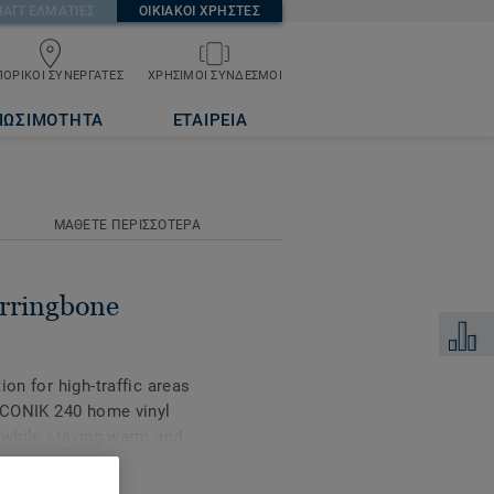
ΠΑΓΓΕΛΜΑΤΙΕΣ
ΟΙΚΙΑΚΟΙ ΧΡΗΣΤΕΣ
ΟΡΙΚΟΙ ΣΥΝΕΡΓΑΤΕΣ
ΧΡΗΣΙΜΟΙ ΣΥΝΔΕΣΜΟΙ
ΙΩΣΙΜΟΤΗΤΑ
ΕΤΑΙΡΕΙΑ
ΜΑΘΕΤΕ ΠΕΡΙΣΣΟΤΕΡΑ
rringbone
Προσθή
ion for high-traffic areas
 ICONIK 240 home vinyl
s while staying warm and
or that’s tough enough
collection is made for