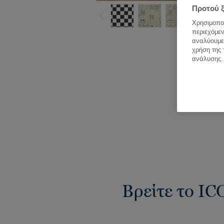
Προτού ξ
Χρησιμοποι
περιεχόμεν
Δεί
αναλύουμε 
χρήση της 
ανάλυσης.
Βρείτε το IC