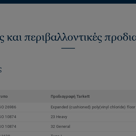
ς και περιβαλλοντικές προδ
ς
τυπο
Προδιαγραφή Tarkett
SO 26986
Expanded (cushioned) poly(vinyl chloride) floor
SO 10874
23 Heavy
SO 10874
32 General