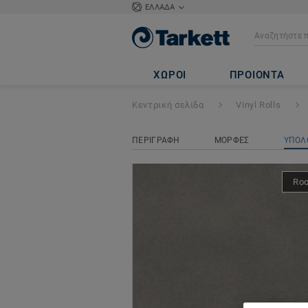
ΕΛΛΑΔΑ
ICONIK 260
- Fi
ΧΩΡΟΙ
ΠΡΟΙΟΝΤΑ
Κεντρική σελίδα
Vinyl Rolls
ΠΕΡΙΓΡΑΦΗ
ΜΟΡΦΕΣ
ΥΠΟΛ
Ro