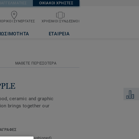
ΠΑΓΓΕΛΜΑΤΙΕΣ
ΟΙΚΙΑΚΟΙ ΧΡΗΣΤΕΣ
ΟΡΙΚΟΙ ΣΥΝΕΡΓΑΤΕΣ
ΧΡΗΣΙΜΟΙ ΣΥΝΔΕΣΜΟΙ
ΙΩΣΙΜΟΤΗΤΑ
ΕΤΑΙΡΕΙΑ
ΜΑΘΕΤΕ ΠΕΡΙΣΣΟΤΕΡΑ
PPLE
Προσθή
wood, ceramic and graphic
ion brings together our
nd tear, along with a
ΑΓΡΑΦΕΣ
s an ideal flooring
t type:
Expanded (cushioned)