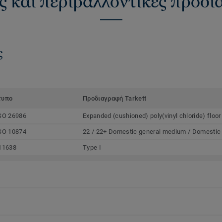
ς και περιβαλλοντικές προδ
ς
τυπο
Προδιαγραφή Tarkett
SO 26986
Expanded (cushioned) poly(vinyl chloride) floor
SO 10874
22 / 22+ Domestic general medium / Domestic
11638
Type I