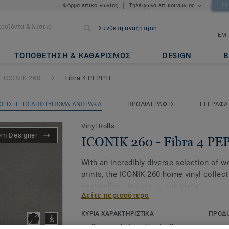
Ε
Φόρμα επικοινωνίας
Τηλέφωνα επικοινωνίας
Σύνθετη αναζήτηση
ΕΜΠ
bra 4 PEPPLE
ΤΟΠΟΘΕΤΗΣΗ & ΚΑΘΑΡΙΣΜΟΣ
DESIGN
Β
ICONIK 260
Fibra 4 PEPPLE
ΟΓΙΣΤΕ ΤΟ ΑΠΟΤΥΠΩΜΑ ΑΝΘΡΑΚΑ
ΠΡΟΔΙΑΓΡΑΦΕΣ
ΕΓΓΡΑΦΑ
Vinyl Rolls
om Designer
ICONIK 260 - Fibra 4 PE
With an incredibly diverse selection of 
prints, the ICONIK 260 home vinyl collect
best-selling designs in one place.
Δείτε περισσότερα
Providing good resistance to daily wear a
ΚΥΡΙΑ ΧΑΡΑΚΤΗΡΙΣΤΙΚΑ
ΠΡΟΔΙ
sound reduction of 20dB, this collection i
Diverse selection of best-selling
Produc