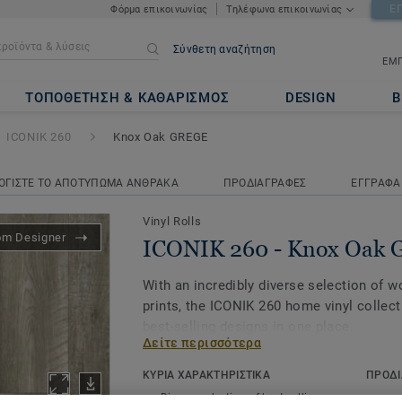
Ε
Φόρμα επικοινωνίας
Τηλέφωνα επικοινωνίας
Σύνθετη αναζήτηση
ΕΜΠ
ox Oak GREGE
ΤΟΠΟΘΕΤΗΣΗ & ΚΑΘΑΡΙΣΜΟΣ
DESIGN
Β
ICONIK 260
Knox Oak GREGE
ΟΓΙΣΤΕ ΤΟ ΑΠΟΤΥΠΩΜΑ ΑΝΘΡΑΚΑ
ΠΡΟΔΙΑΓΡΑΦΕΣ
ΕΓΓΡΑΦΑ
Vinyl Rolls
om Designer
ICONIK 260 - Knox Oak
With an incredibly diverse selection of 
prints, the ICONIK 260 home vinyl collect
best-selling designs in one place.
Δείτε περισσότερα
Providing good resistance to daily wear a
ΚΥΡΙΑ ΧΑΡΑΚΤΗΡΙΣΤΙΚΑ
ΠΡΟΔΙ
sound reduction of 20dB, this collection i
Diverse selection of best-selling
Produc