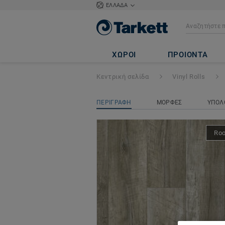
ΕΛΛΑΔΑ
ICONIK 260
- Kn
ΧΩΡΟΙ
ΠΡΟΙΟΝΤΑ
Κεντρική σελίδα
Vinyl Rolls
ΠΕΡΙΓΡΑΦΗ
ΜΟΡΦΕΣ
ΥΠΟΛ
Ro