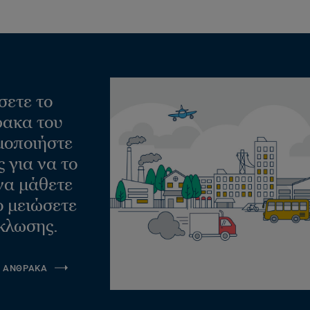
σετε το
ακα του
μοποιήστε
 για να το
να μάθετε
ο μειώσετε
κλωσης.
Α ΑΝΘΡΑΚΑ