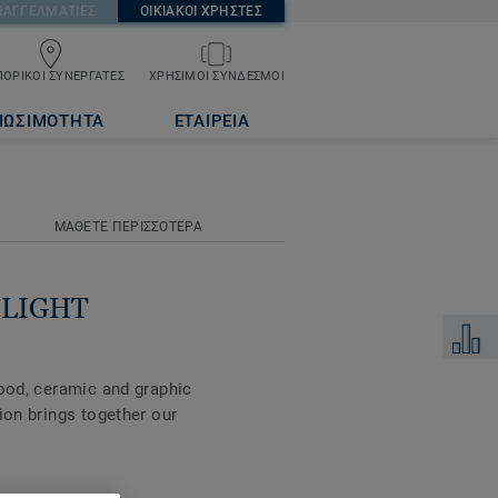
ΠΑΓΓΕΛΜΑΤΙΕΣ
ΟΙΚΙΑΚΟΙ ΧΡΗΣΤΕΣ
ΟΡΙΚΟΙ ΣΥΝΕΡΓΑΤΕΣ
ΧΡΗΣΙΜΟΙ ΣΥΝΔΕΣΜΟΙ
ΙΩΣΙΜΟΤΗΤΑ
ΕΤΑΙΡΕΙΑ
ΜΑΘΕΤΕ ΠΕΡΙΣΣΟΤΕΡΑ
e LIGHT
Προσθή
wood, ceramic and graphic
ion brings together our
nd tear, along with a