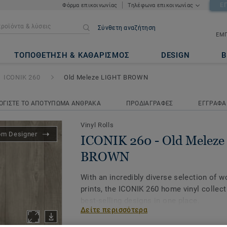
Ε
Φόρμα επικοινωνίας
Τηλέφωνα επικοινωνίας
Σύνθετη αναζήτηση
ΕΜΠ
d Meleze LIGHT BROWN
ΤΟΠΟΘΕΤΗΣΗ & ΚΑΘΑΡΙΣΜΟΣ
DESIGN
Β
ICONIK 260
Old Meleze LIGHT BROWN
ΟΓΙΣΤΕ ΤΟ ΑΠΟΤΥΠΩΜΑ ΑΝΘΡΑΚΑ
ΠΡΟΔΙΑΓΡΑΦΕΣ
ΕΓΓΡΑΦΑ
Vinyl Rolls
om Designer
ICONIK 260 - Old Melez
BROWN
With an incredibly diverse selection of 
prints, the ICONIK 260 home vinyl collect
best-selling designs in one place.
Δείτε περισσότερα
Providing good resistance to daily wear a