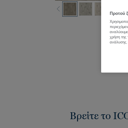
Προτού ξ
Δεί
Χρησιμοποι
περιεχόμεν
αναλύουμε 
χρήση της 
ανάλυσης.
Βρείτε το IC