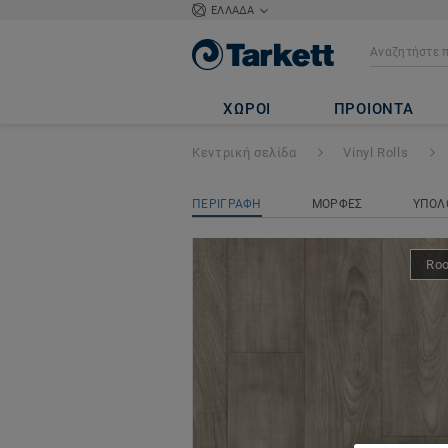
ΕΛΛΑΔΑ
ICONIK 260
- Ol
ΧΩΡΟΙ
ΠΡΟΙΟΝΤΑ
Κεντρική σελίδα
Vinyl Rolls
ΠΕΡΙΓΡΑΦΗ
ΜΟΡΦΕΣ
ΥΠΟΛ
Ro