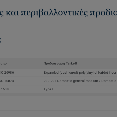
ς και περιβαλλοντικές προδ
ς
τυπο
Προδιαγραφή Tarkett
SO 26986
Expanded (cushioned) poly(vinyl chloride) floor
SO 10874
22 / 22+ Domestic general medium / Domestic
11638
Type I