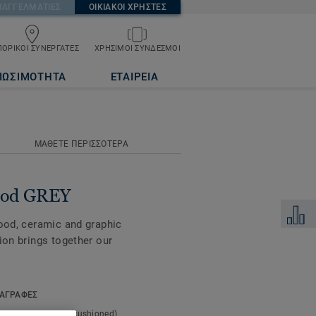
ΠΑΓΓΕΛΜΑΤΙΕΣ
ΟΙΚΙΑΚΟΙ ΧΡΗΣΤΕΣ
ΟΡΙΚΟΙ ΣΥΝΕΡΓΑΤΕΣ
ΧΡΗΣΙΜΟΙ ΣΥΝΔΕΣΜΟΙ
ΙΩΣΙΜΟΤΗΤΑ
ΕΤΑΙΡΕΙΑ
ΜΑΘΕΤΕ ΠΕΡΙΣΣΟΤΕΡΑ
ood GREY
Προσθή
wood, ceramic and graphic
ion brings together our
nd tear, along with a
ΑΓΡΑΦΕΣ
s an ideal flooring
t type:
Expanded (cushioned)