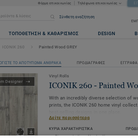
Ε
Φόρμα επικοινωνίας
Τηλέφωνα επικοινωνίας
Σύνθετη αναζήτηση
ΕΜΠ
inted Wood GREY
ΤΟΠΟΘΕΤΗΣΗ & ΚΑΘΑΡΙΣΜΟΣ
DESIGN
Β
ICONIK 260
Painted Wood GREY
ΟΓΙΣΤΕ ΤΟ ΑΠΟΤΥΠΩΜΑ ΑΝΘΡΑΚΑ
ΠΡΟΔΙΑΓΡΑΦΕΣ
ΕΓΓΡΑΦΑ
Vinyl Rolls
om Designer
ICONIK 260 - Painted W
With an incredibly diverse selection of 
prints, the ICONIK 260 home vinyl collect
best-selling designs in one place.
Δείτε περισσότερα
Providing good resistance to daily wear a
ΚΥΡΙΑ ΧΑΡΑΚΤΗΡΙΣΤΙΚΑ
ΠΡΟΔΙ
sound reduction of 20dB, this collection i
Diverse selection of best-selling
Produc