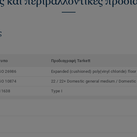
ς και περιβαλλοντικές προδ
ς
τυπο
Προδιαγραφή Tarkett
SO 26986
Expanded (cushioned) poly(vinyl chloride) floor
SO 10874
22 / 22+ Domestic general medium / Domestic
11638
Type I