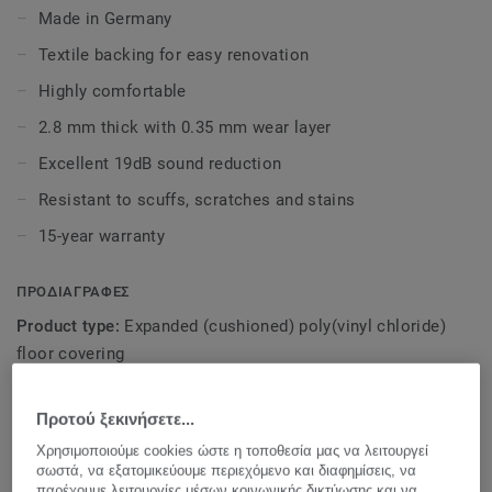
subfloor before laying textile backed vinyl.
Made in Germany
Textile backing for easy renovation
This collection offers an abundance of colours, patterns
and textures to enhance your home, replicating the beauty
Highly comfortable
of mineral, ceramic or even hardwood designs.
2.8 mm thick with 0.35 mm wear layer
With our Extreme Protection surface treatment your floor
Excellent 19dB sound reduction
is easy to keep clean and beautiful.
Resistant to scuffs, scratches and stains
15-year warranty
ΠΡΟΔΙΑΓΡΑΦΕΣ
Product type:
Expanded (cushioned) poly(vinyl chloride)
floor covering
Domestic classification:
23 Heavy
Προτού ξεκινήσετε...
Commercial classification:
32 General
Χρησιμοποιούμε cookies ώστε η τοποθεσία μας να λειτουργεί
Binder content:
Type I
σωστά, να εξατομικεύουμε περιεχόμενο και διαφημίσεις, να
παρέχουμε λειτουργίες μέσων κοινωνικής δικτύωσης και να