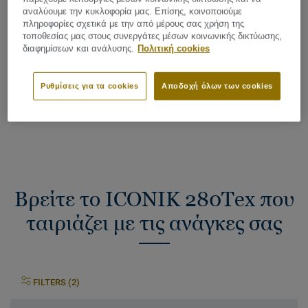
Total thickness:
2,80 mm
αναλύουμε την κυκλοφορία μας. Επίσης, κοινοποιούμε
πληροφορίες σχετικά με την από μέρους σας χρήση της
τοποθεσίας μας στους συνεργάτες μέσων κοινωνικής δικτύωσης,
διαφημίσεων και ανάλυσης.
Πολιτική cookies
Συνολικό αποτύπωμα άνθρακα (ανακύκλωση)
2
2.41 kg CO
/m
2
Ρυθμίσεις για τα cookies
Αποδοχή όλων των cookies
ΤΟ ΑΠΟΤΥΠΩΜΑ ΑΝΘΡΑΚΑ ΤΟΥ ΕΡΓΟΥ ΜΟΥ
Βρείτε το ICONIK 280Tex που
ταιριάζει με τις ανάγκες σας
FILTERS (2)