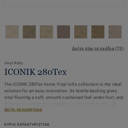
Δείτε όλα τα σχέδια (75)
Vinyl Rolls
ICONIK 280Tex
The ICONIK 280Tex home Vinyl rolls collection is the ideal
solution for an easy renovation. Its textile-backing gives
vinyl flooring a soft, smooth cushioned feel under-foot, and
it dampens sounds too, making your home that little bit
Δείτε περισσότερα
quieter. The extra textile layer offers another benefit:
because of the extra absorption, it covers irregularities in
the surface beneath it, so you won’t need to prepare the
ΚΥΡΙΑ ΧΑΡΑΚΤΗΡΙΣΤΙΚΑ