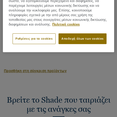
Latin Name:
Quercus Robur & Quercus Petraea
σωστά, να εξατομικεύουμε περιεχόμενο και διαφημίσεις, να
παρέχουμε λειτουργίες μέσων κοινωνικής δικτύωσης και να
Plank (1 κωδ.)
αναλύουμε την κυκλοφορία μας. Επίσης, κοινοποιούμε
πληροφορίες σχετικά με την από μέρους σας χρήση της
τοποθεσίας μας στους συνεργάτες μέσων κοινωνικής δικτύωσης,
διαφημίσεων και ανάλυσης.
Πολιτική cookies
Αποτύπωμα άνθρακα (Cradle to gate)
2
-4.09 kg CO
/m
2
Ρυθμίσεις για τα cookies
Αποδοχή όλων των cookies
ΤΟ ΑΠΟΤΥΠΩΜΑ ΑΝΘΡΑΚΑ ΤΟΥ ΕΡΓΟΥ ΜΟΥ
Προσθήκη στη σύγκριση προϊόντων
Βρείτε το Shade που ταιριάζει
με τις ανάγκες σας