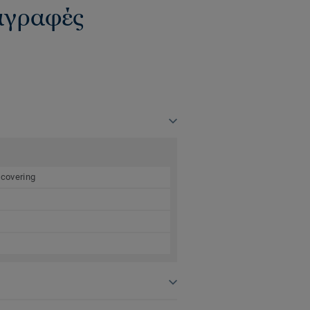
ιαγραφές
 covering