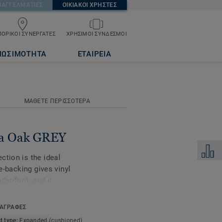
ΠΑΓΓΕΛΜΑΤΙΕΣ
ΟΙΚΙΑΚΟΙ ΧΡΗΣΤΕΣ
ΟΡΙΚΟΙ ΣΥΝΕΡΓΑΤΕΣ
ΧΡΗΣΙΜΟΙ ΣΥΝΔΕΣΜΟΙ
ΙΩΣΙΜΟΤΗΤΑ
ΕΤΑΙΡΕΙΑ
ΜΑΘΕΤΕ ΠΕΡΙΣΣΟΤΕΡΑ
ra Oak GREY
Προσθή
ction is the ideal
le-backing gives vinyl
der-foot, and it
t little bit quieter.
efit: because of the extra
ΑΓΡΑΦΕΣ
 surface beneath it, so
t type:
Expanded (cushioned)