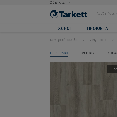
ΕΛΛΑΔΑ
ICONIK 280Tex
-
ΧΩΡΟΙ
ΠΡΟΙΟΝΤΑ
Κεντρική σελίδα
Vinyl Rolls
ΠΕΡΙΓΡΑΦΗ
ΜΟΡΦΕΣ
ΥΠΟΛ
Ro