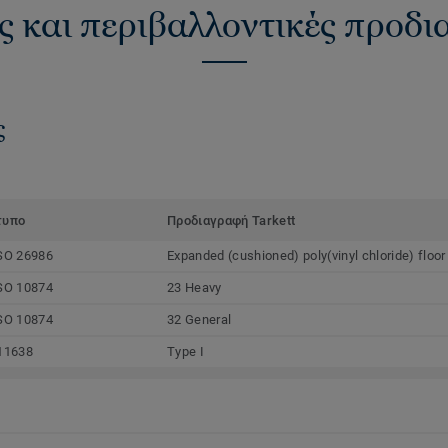
ς και περιβαλλοντικές προδ
ς
τυπο
Προδιαγραφή Tarkett
SO 26986
Expanded (cushioned) poly(vinyl chloride) floor
SO 10874
23 Heavy
SO 10874
32 General
11638
Type I