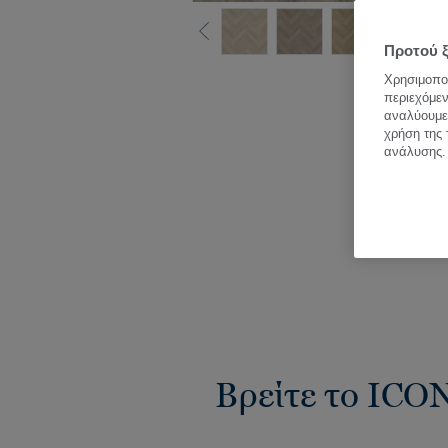
Προτού ξ
Δεί
Χρησιμοποι
περιεχόμεν
αναλύουμε 
χρήση της 
ανάλυσης.
Βρείτε το ICON