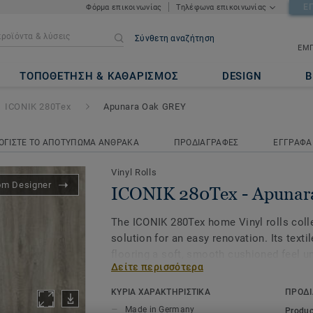
Ε
Φόρμα επικοινωνίας
Τηλέφωνα επικοινωνίας
Σύνθετη αναζήτηση
ΕΜΠ
 Apunara Oak GREY
ΤΟΠΟΘΕΤΗΣΗ & ΚΑΘΑΡΙΣΜΟΣ
DESIGN
Β
ICONIK 280Tex
Apunara Oak GREY
ΟΓΙΣΤΕ ΤΟ ΑΠΟΤΥΠΩΜΑ ΑΝΘΡΑΚΑ
ΠΡΟΔΙΑΓΡΑΦΕΣ
ΕΓΓΡΑΦΑ
Vinyl Rolls
om Designer
ICONIK 280Tex - Apuna
The ICONIK 280Tex home Vinyl rolls colle
solution for an easy renovation. Its texti
flooring a soft, smooth cushioned feel un
Δείτε περισσότερα
dampens sounds too, making your home tha
The extra textile layer offers another ben
ΚΥΡΙΑ ΧΑΡΑΚΤΗΡΙΣΤΙΚΑ
ΠΡΟΔΙ
absorption, it covers irregularities in the
Made in Germany
Produc